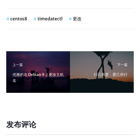
#
centos8
#
timedatectl
#
更改
上一篇
下一篇
优雅的在 Debian 9 上更改主机
行己所爱，爱己所行
名
发布评论