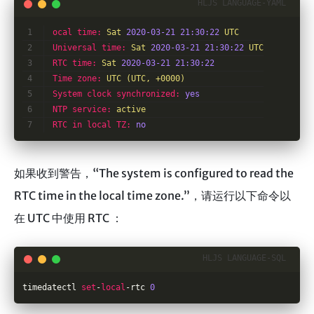
ocal time:
Sat
2020-03-21 21:30:22 
UTC
Universal time:
Sat
2020-03-21 21:30:22 
UTC
RTC time:
Sat
2020-03-21 21:30:22
Time zone:
UTC
(UTC,
+0000)
System clock synchronized:
yes
NTP service:
active
RTC in local TZ:
no
如果收到警告，“The system is configured to read the
RTC time in the local time zone.”，请运行以下命令以
在 UTC 中使用 RTC ：
timedatectl 
set
-
local
-
rtc 
0