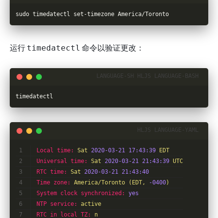
sudo timedatectl set-timezone America/Toronto
运行
命令以验证更改：
timedatectl
timedatectl
Local time:
Sat
2020-03-21 17:43:39 
EDT
Universal time:
Sat
2020-03-21 21:43:39 
UTC
RTC time:
Sat
2020-03-21 21:43:40
Time zone:
America/Toronto
(EDT,
-0400
)
System clock synchronized:
yes
NTP service:
active
RTC in local TZ:
n