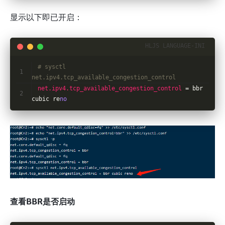
显示以下即已开启：
# sysctl 
net.ipv4.tcp_available_congestion_control
net.ipv4.tcp_available_congestion_control
 = bbr 
cubic re
no
查看BBR是否启动