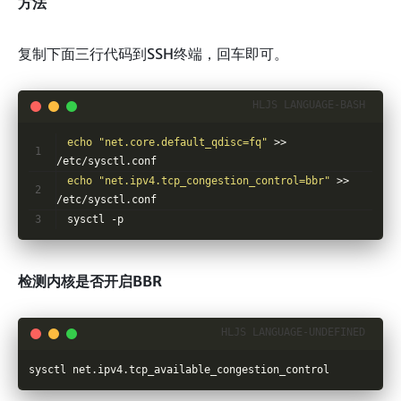
方法
复制下面三行代码到SSH终端，回车即可。
echo
"net.core.default_qdisc=fq"
 >> 
/etc/sysctl.conf
echo
"net.ipv4.tcp_congestion_control=bbr"
 >> 
/etc/sysctl.conf
sysctl -p
检测内核是否开启BBR
sysctl net.ipv4.tcp_available_congestion_control