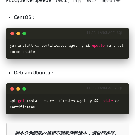
CentOS：
yum install ca
-
certificates wget 
-
y 
&&
update
-
ca
-
trust 
force
-
enable
Debian/Ubuntu：
apt
-
get
 install ca
-
certificates wget 
-
y 
&&
update
-
ca
-
certificates
脚本分为卸载内核和不卸载两种版本，请自行选择。