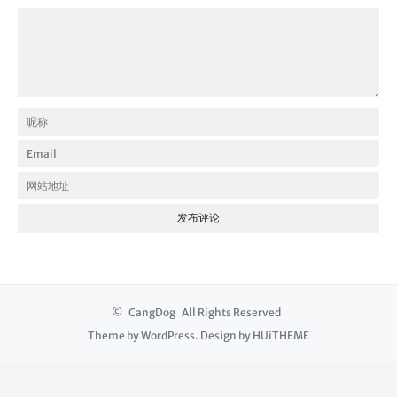
©
CangDog
All Rights Reserved
Theme by
WordPress
. Design by
HUiTHEME