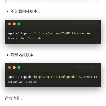
不卸载内核版本：
wget -O tcpx.sh 
"https://git.io/JYxKU"
 && 
chmod
 +x 
tcpx.sh && ./tcpx.sh
卸载内核版本
wget -O tcp.sh 
"https://git.io/coolspeeda"
 && 
chmod
 +x 
tcp.sh && ./tcp.sh
详情请看：